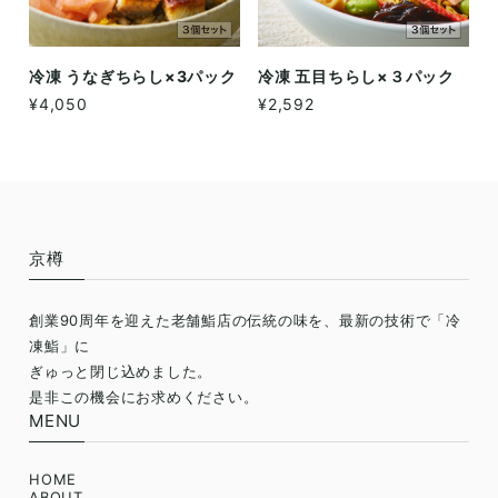
冷凍 うなぎちらし×3パック
冷凍 五目ちらし×３パック
¥4,050
¥2,592
京樽
創業90周年を迎えた老舗鮨店の伝統の味を、最新の技術で「冷
凍鮨」に
ぎゅっと閉じ込めました。
是非この機会にお求めください。
MENU
HOME
ABOUT