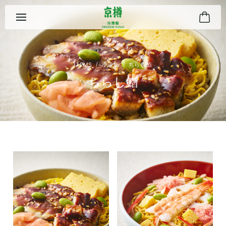
冷凍鮨
ちらし鮨
ちらし鮨